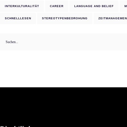
INTERKULTURALITÄT
CAREER
LANGUAGE AND BELIEF
M
SCHNELLLESEN
STEREOTYPENBEDROHUNG
ZEITMANAGEMEN
Suchen
nach: