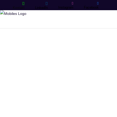
Instagram
Facebook
Kontakt
LinkedIn
10. Juli
2023
ERIKA MAGYAROSI
Wir können alle
Bildungsagenten
werden!
MEHR LESEN