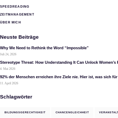
SPEEDREADING
ZEITMANAGEMENT
ÜBER MICH
Neuste Beiträge
Why We Need to Rethink the Word “Impossible”
Juli 24, 2026
Stereotype Threat: How Understanding It Can Unlock Women’s P
4. Mai 2026
92% der Menschen erreichen ihre Ziele nie. Hier ist, was sich für
11. April 2026
Schlagwörter
BILDUNGSGERECHTIGKEIT
CHANCENGLEICHHEIT
VERANSTAL