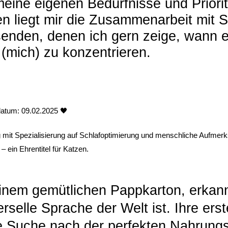
meine eigenen Bedürfnisse und Priorit
 liegt mir die Zusammenarbeit mit S
nden, denen ich gern zeige, wann es 
(mich) zu konzentrieren.
atum: 09.02.2025 🖤
 mit Spezialisierung auf Schlafoptimierung und menschliche Aufmerk
– ein Ehrentitel für Katzen.
inem gemütlichen Pappkarton, erkannt
erselle Sprache der Welt ist. Ihre ers
e Suche nach der perfekten Nahrungs